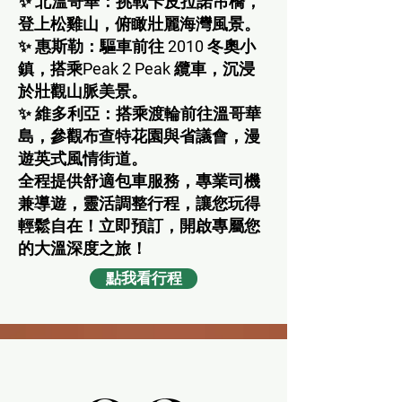
✨ 北溫哥華：挑戰卡皮拉諾吊橋，
登上松雞山，俯瞰壯麗海灣風景。
✨ 惠斯勒：驅車前往 2010 冬奧小
鎮，搭乘Peak 2 Peak 纜車，沉浸
於壯觀山脈美景。
✨ 維多利亞：搭乘渡輪前往溫哥華
島，參觀布查特花園與省議會，漫
遊英式風情街道。
全程提供舒適包車服務，專業司機
兼導遊，靈活調整行程，讓您玩得
輕鬆自在！立即預訂，開啟專屬您
的大溫深度之旅！
點我看行程