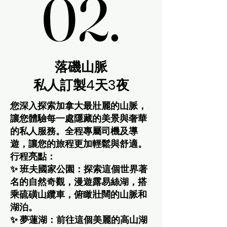
02.
02.
落磯山脈
私人訂製4天3夜
您深入探索加拿大最壯麗的山脈，
讓您體驗每一處隱藏的美景與奢華
的私人服務。全程專屬司機及導
遊，讓您的旅程更加輕鬆與舒適。
行程亮點：
✨ 班夫國家公園：探索這個世界著
名的自然奇觀，漫遊露易絲湖，搭
乘硫磺山纜車，俯瞰壯闊的山脈和
湖泊。
✨ 夢蓮湖：前往這個美麗的高山湖