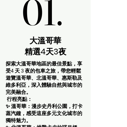
01.
01.
大溫哥華
精選4天3夜
探索大溫哥華地區的最佳景點，享
受4 天 3 夜的包車之旅，帶您輕鬆
遊覽溫哥華、北溫哥華、惠斯勒及
維多利亞，深入體驗自然與城市的
完美融合。
行程亮點：
✨ 溫哥華：漫步史丹利公園，打卡
蒸汽鐘，感受這座多元文化城市的
獨特魅力。