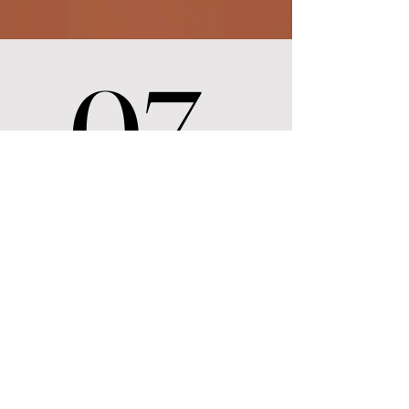
07.
07.
阿拉斯加豪華郵輪
8天7夜
帶您深入探索阿拉斯加的壯麗冰川、
野生動物與迷人海岸線，並提供奢華
的郵輪體驗，讓您舒適地享受這場與
大自然親密接觸的奇妙旅程。