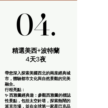
04.
04.
精選美西+波特蘭
4天3夜
帶您深入探索美國西北的兩座經典城
市，體驗都市文化與自然景觀的完美
融合。
行程亮點：
✨ 西雅圖經典遊：參觀西雅圖的標誌
性景點，包括太空針塔，探索熱鬧的
派克市場，並在全球第一家星巴克品