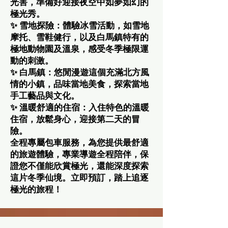
光害，準備好迎接夜空中如夢如幻的
極光秀。
✨ 雪地探險：體驗冰雪活動，如雪地
摩托、雪鞋健行，以及白馬鎮特有的
極地動物園及溫泉，感受冬季極限運
動的刺激。
✨ 白馬鎮：悠閒漫遊這個充滿北方風
情的小鎮，品味當地美食，探索當地
手工藝品與文化。
✨ 溫暖舒適的住宿：入住特色的溫暖
住宿，放鬆身心，迎接第二天的冒
險。
全程專屬包車服務，為您提供最舒適
的旅遊體驗，專業導遊全程陪伴，保
證您不僅能欣賞極光，還能深度探索
這片冬季仙境。立即預訂，踏上追逐
極光的旅程！