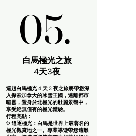
05.
05.
白馬極光之旅
​4天3夜
這趟白馬極光 4 天 3 夜之旅將帶您深
入探索加拿大的冰雪王國，遠離都市
喧囂，置身於北極光的壯麗景觀中，
享受絕無僅有的極光體驗。
行程亮點：
✨ 追逐極光：白馬是世界上最著名的
極光觀賞地之一。專業導遊帶您遠離