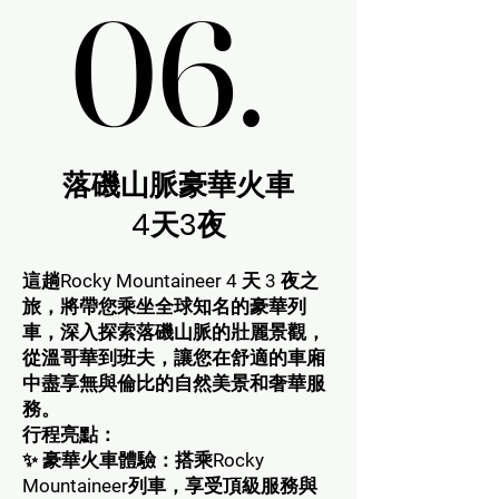
06.
06.
落磯山脈豪華火車
4天3夜
這趟Rocky Mountaineer 4 天 3 夜之
旅，將帶您乘坐全球知名的豪華列
車，深入探索落磯山脈的壯麗景觀，
從溫哥華到班夫，讓您在舒適的車廂
中盡享無與倫比的自然美景和奢華服
務。
行程亮點：
✨ 豪華火車體驗：搭乘Rocky
Mountaineer列車，享受頂級服務與