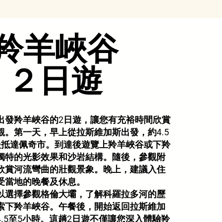
​羚羊峽谷
​２日遊
出發羚羊峽谷的2日遊，讓您有充裕時間欣賞
觀。第一天，早上從拉斯維加斯出發，約4.5
後抵達佩奇市。到達後遊覽上羚羊峽谷或下羚
獨特的光影效果和沙岩結構。隨後，參觀附
欣賞河流彎曲的壯觀景象。晚上，建議入住
受當地的晚餐及休息。
以選擇參觀格倫大壩，了解科羅拉多河的歷
索下羚羊峽谷。午餐後，開始返回拉斯維加
.5至5小時。這趟2日遊不僅讓您深入體驗羚