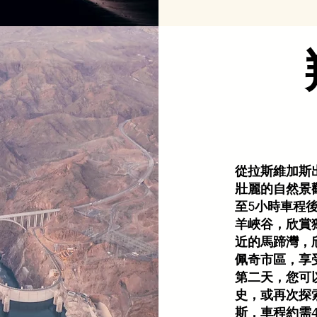
從拉斯維加斯
壯麗的自然景
至5小時車程
羊峽谷，欣賞
近的馬蹄灣，
佩奇市區，享
第二天，您可
史，或再次探
斯，車程約需4