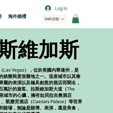
Log In
期
海外婚禮
CAD (C$)
斯維加斯
Las Vegas），位於美國內華達州，是
的娛樂與度假勝地之一。這座城市以其奢
華麗的表演以及極具創意的酒店而聞名，
百萬計的遊客。拉斯維加斯大道（The
是這座城市的心臟，擁有如貝拉吉奧酒店
io）、凱撒宮酒店（Caesars Palace）等世界
和賭場，無論是賭博、表演，還是美食，