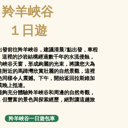
羚羊峽谷
１日遊
出發前往羚羊峽谷，建議清晨7點出發，車程
時。這裡的沙岩結構經過數千年的水流侵蝕，
的峽谷天窗，形成絢麗的光束，將讓您大為
往附近的馬蹄灣欣賞壯麗的自然景觀，這裡
色同樣令人震撼。下午，開始返回拉斯維加
或晚上抵達。
能夠充分體驗羚羊峽谷和周邊的自然奇觀，
，但豐富的景色與探索經歷，絕對讓這趟旅
羚羊峽谷一日遊包車