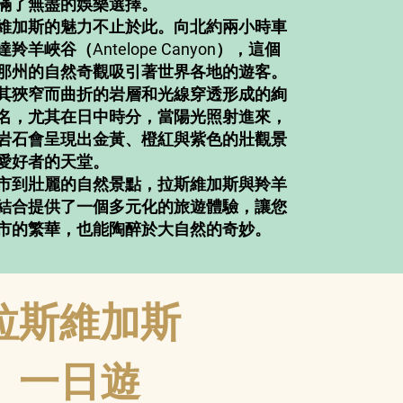
滿了無盡的娛樂選擇。
維加斯的魅力不止於此。向北約兩小時車
羊峽谷（Antelope Canyon），這個
那州的自然奇觀吸引著世界各地的遊客。
其狹窄而曲折的岩層和光線穿透形成的絢
名，尤其在日中時分，當陽光照射進來，
岩石會呈現出金黃、橙紅與紫色的壯觀景
愛好者的天堂。
市到壯麗的自然景點，拉斯維加斯與羚羊
結合提供了一個多元化的旅遊體驗，讓您
市的繁華，也能陶醉於大自然的奇妙。
拉斯維加斯
一日遊