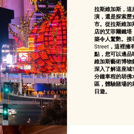
拉斯維加斯，這
演，還是探索歷
市。從拉斯維加
店的艾菲爾鐵塔
築令人驚艷。接著
Street，這
點，您可以邊品
維加斯藝術博物館或
深入了解這座城
分鐘車程的胡佛
區，體驗賭場的
日遊。