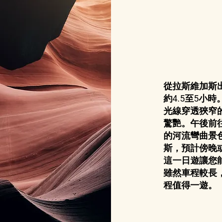
從拉斯維加斯
約4.5至5小
光線穿透狹窄
驚艷。午後前
的河流彎曲景
斯，預計傍晚
這一日遊讓您
雖然車程較長
程值得一遊。