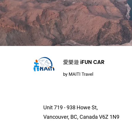
​愛樂遊 iFUN CAR
by MAITI Travel
Unit 719 - 938 Howe St,
Vancouver, BC, Canada V6Z 1N9