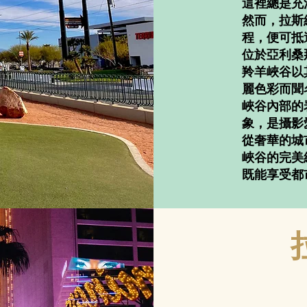
這裡總是充
然而，拉斯
程，便可抵達羚
位於亞利桑
羚羊峽谷以
麗色彩而聞
峽谷內部的
象，是攝影
從奢華的城
峽谷的完美
既能享受都