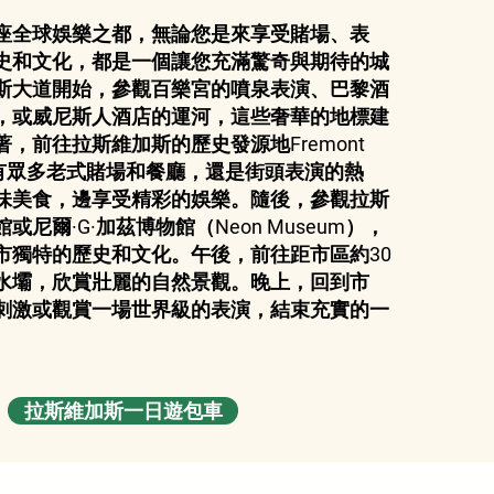
座全球娛樂之都，無論您是來享受賭場、表
史和文化，都是一個讓您充滿驚奇與期待的城
斯大道開始，參觀百樂宮的噴泉表演、巴黎酒
，或威尼斯人酒店的運河，這些奢華的地標建
，前往拉斯維加斯的歷史發源地Fremont
裡擁有眾多老式賭場和餐廳，還是街頭表演的熱
味美食，邊享受精彩的娛樂。隨後，參觀拉斯
尼爾·G·加茲博物館（Neon Museum），
市獨特的歷史和文化。午後，前往距市區約30
水壩，欣賞壯麗的自然景觀。晚上，回到市
刺激或觀賞一場世界級的表演，結束充實的一
拉斯維加斯一日遊包車