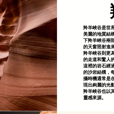
羚羊峽谷是世
美麗的地質結
下羚羊峽谷兩
的天窗照射進
羚羊峽谷則更
的走道和驚人
這裡的岩石經
的沙岩結構，
攝時機通常是
現出絢麗的光
羚羊峽谷也以
靈感來源。