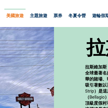
美國旅遊
主題旅遊
票券
冬夏令營
遊輪假
拉
拉斯維加斯（
全球最著名
華的賭場、
吸引著數以
Strip）
（Bellag
頂級度假村