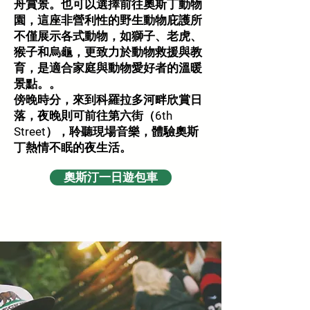
舟賞景。也可以選擇前往奧斯丁動物
園，這座非營利性的野生動物庇護所
不僅展示各式動物，如獅子、老虎、
猴子和烏龜，更致力於動物救援與教
育，是適合家庭與動物愛好者的溫暖
景點。。
傍晚時分，來到科羅拉多河畔欣賞日
落，夜晚則可前往第六街（6th
Street），聆聽現場音樂，體驗奧斯
丁熱情不眠的夜生活。
奧斯汀一日遊包車