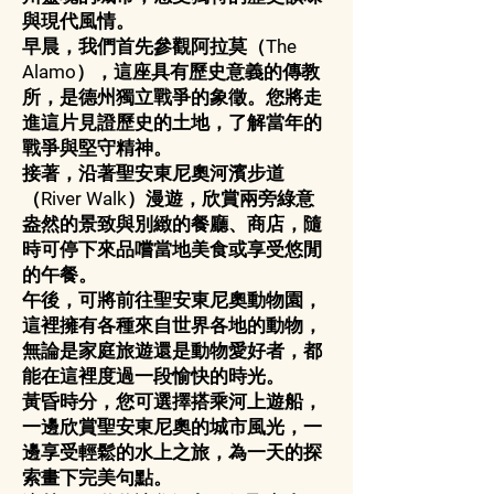
與現代風情。
早晨，我們首先參觀阿拉莫（The
Alamo），這座具有歷史意義的傳教
所，是德州獨立戰爭的象徵。您將走
進這片見證歷史的土地，了解當年的
戰爭與堅守精神。
接著，沿著聖安東尼奧河濱步道
（River Walk）漫遊，欣賞兩旁綠意
盎然的景致與別緻的餐廳、商店，隨
時可停下來品嚐當地美食或享受悠閒
的午餐。
午後，可將前往聖安東尼奧動物園，
這裡擁有各種來自世界各地的動物，
無論是家庭旅遊還是動物愛好者，都
能在這裡度過一段愉快的時光。
黃昏時分，您可選擇搭乘河上遊船，
一邊欣賞聖安東尼奧的城市風光，一
邊享受輕鬆的水上之旅，為一天的探
索畫下完美句點。