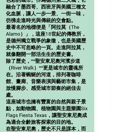
色彩的城市。作為德州第二大城，它
融合了墨西哥、西班牙與美國三種文
化血脈，讓人一步一景、一街一味，
彷彿走進時光與傳統的交會點。
最著名的地標便是「阿拉莫（The
Alamo）」，這座18世紀的傳教所，
是德州獨立戰爭的象徵，也是美國歷
史中不可忽略的一頁。走進阿拉莫，
就像翻開一部活生生的歷史書。
除了歷史，**聖安東尼奧河濱步道
（River Walk）**更是城市的靈魂所
在。沿著蜿蜒的河道，排列著咖啡
館、畫廊、音樂表演與藝術市集，是
放慢腳步、感受城市節奏的絕佳去
處。
這座城市也擁有豐富的自然與親子景
點，如動物園、植物園與主題樂園Six
Flags Fiesta Texas，讓聖安東尼奧成
為適合全齡旅客探索的目的地。
在聖安東尼奧，歷史不只是課本，而