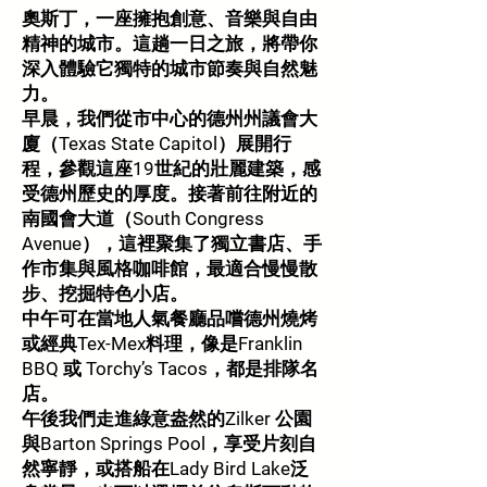
奧斯丁，一座擁抱創意、音樂與自由
精神的城市。這趟一日之旅，將帶你
深入體驗它獨特的城市節奏與自然魅
力。
早晨，我們從市中心的德州州議會大
廈（Texas State Capitol）展開行
程，參觀這座19世紀的壯麗建築，感
受德州歷史的厚度。接著前往附近的
南國會大道（South Congress
Avenue），這裡聚集了獨立書店、手
作市集與風格咖啡館，最適合慢慢散
步、挖掘特色小店。
中午可在當地人氣餐廳品嚐德州燒烤
或經典Tex-Mex料理，像是Franklin
BBQ 或 Torchy’s Tacos，都是排隊名
店。
午後我們走進綠意盎然的Zilker 公園
與Barton Springs Pool，享受片刻自
然寧靜，或搭船在Lady Bird Lake泛