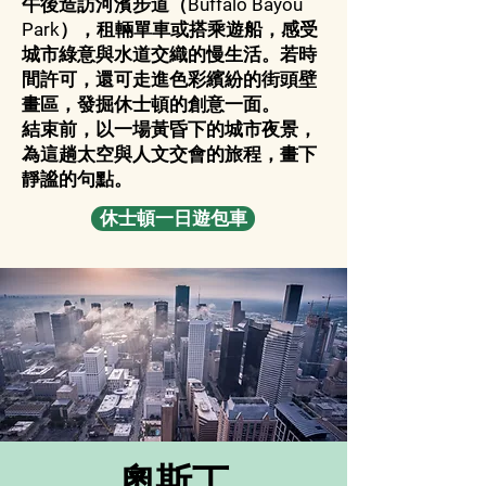
午後造訪河濱步道（Buffalo Bayou
Park），租輛單車或搭乘遊船，感受
城市綠意與水道交織的慢生活。若時
間許可，還可走進色彩繽紛的街頭壁
畫區，發掘休士頓的創意一面。
結束前，以一場黃昏下的城市夜景，
為這趟太空與人文交會的旅程，畫下
靜謐的句點。
休士頓一日遊包車
奧斯丁