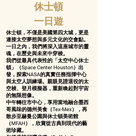
休士頓
一日遊
休士頓，不僅是美國第四大城，更是
連接太空夢想與多元文化的交會點。
一日之內，我們將深入這座城市的靈
魂，在歷史與未來中穿梭。
我們從最具代表性的「太空中心休士
頓」（Space Center Houston）出
發，探索NASA的真實任務指揮中心
與太空人訓練場。親眼見證退役的太
空梭、登月模擬器，重新喚起對宇宙
的無限想像。
中午轉往市中心，享用當地融合墨西
哥風味的德州美食（Tex-Mex），再
散步至赫曼公園與休士頓美術館
（MFAH），欣賞從古典到現代的藝
術珍藏。