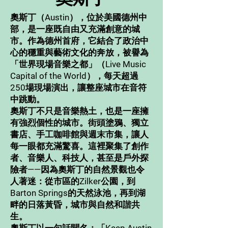
奧斯丁（Austin），位於美國德州中
部，是一座既自由又充滿創意的城
市。作為德州首府，它結合了政治中
心的穩重與藝術文化的奔放，被譽為
「世界現場音樂之都」（Live Music
Capital of the World），每天超過
250場現場演出，讓整座城市在音符
中跳動。
奧斯丁不只是音樂熱土，也是一座擁
有強烈個性的城市。街頭塗鴉、獨立
書店、手工咖啡館與週末市集，讓人
每一眼都充滿驚喜。這裡聚集了創作
者、音樂人、科技人，甚至是戶外探
險者——因為奧斯丁的自然景觀也令
人著迷：從市區的Zilker公園，到
Barton Springs的天然泳池，再到湖
畔的日落黃昏，城市與自然和諧共
生。