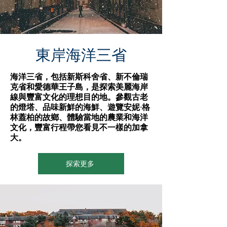
東岸海洋三省
海洋三省，包括新斯科舍省、新不倫瑞
克省和愛德華王子島，是探索美麗海岸
線與豐富文化的理想目的地。參觀古老
的燈塔、品味新鮮的海鮮、遊覽安妮·格
林蓋柏的故鄉、體驗當地的農業和海洋
文化，豐富行程帶您看見不一樣的加拿
大。
探索更多