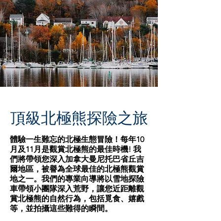
​頂級北極熊探險之旅
體驗一生難忘的北極生態冒險！每年10
月及11月是觀賞北極熊的最佳時機! 我
們將帶領您深入加拿大曼尼托巴省丘吉
爾地區，被譽為全球最佳的北極熊觀賞
地之一。我們的專業向導將以雪地探險
車帶領小團隊
深入荒野，讓您近距離觀
賞北極熊的自然行為，包括覓食、嬉戲
等，並拍攝這些難得的瞬間。