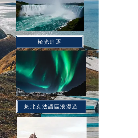
極光追逐
魁北克法語區浪漫遊