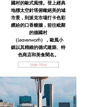
國村的歐式風情。登上經典
地標太空針塔俯瞰絕美的城
市景，到派克市場打卡色彩
繽紛的口香糖牆，前往毗鄰
的德國村
（Leavenworth），歐風小
鎮以其精緻的德式建築、特
色商店和美食聞名。
Learn More