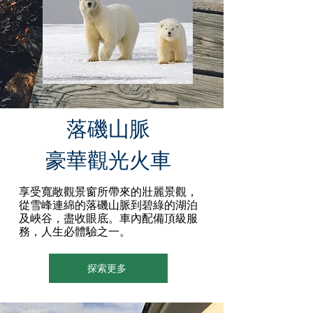
​落磯山脈
豪華觀光火車
享受寬敞觀景窗所帶來的壯麗景觀，
從雪峰連綿的落磯山脈到碧綠的湖泊
及峽谷，盡收眼底。車內配備頂級服
務，人生必體驗之一。
探索更多