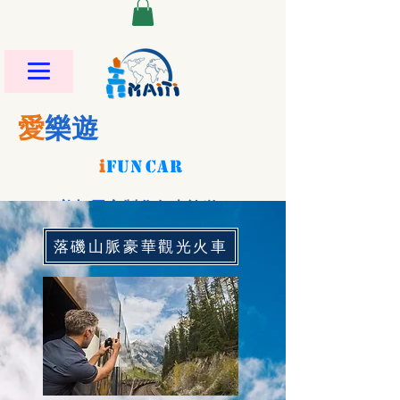
愛
樂遊
i
FU
N
CAR
美加墨客製化包車旅遊
落磯山脈豪華觀光火車