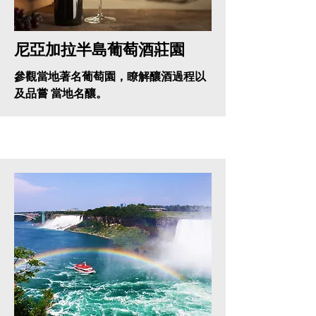
尼亞加拉半島葡萄酒莊園
參觀當地著名葡萄園，瞭解釀酒過程以
及品嘗 當地名釀。