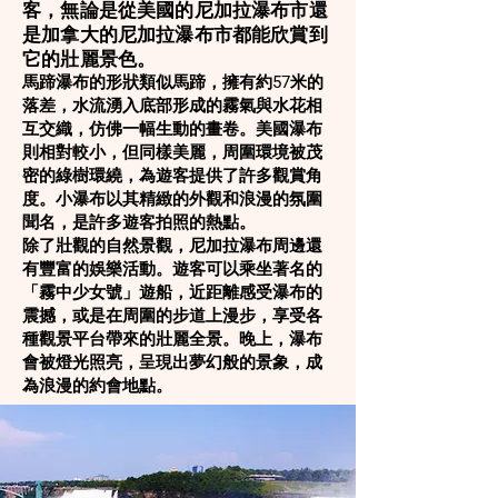
客，無論是從美國的尼加拉瀑布市還
是加拿大的尼加拉瀑布市都能欣賞到
它的壯麗景色。
馬蹄瀑布的形狀類似馬蹄，擁有約57米的
落差，水流湧入底部形成的霧氣與水花相
互交織，仿佛一幅生動的畫卷。美國瀑布
則相對較小，但同樣美麗，周圍環境被茂
密的綠樹環繞，為遊客提供了許多觀賞角
度。小瀑布以其精緻的外觀和浪漫的氛圍
聞名，是許多遊客拍照的熱點。
除了壯觀的自然景觀，尼加拉瀑布周邊還
有豐富的娛樂活動。遊客可以乘坐著名的
「霧中少女號」遊船，近距離感受瀑布的
震撼，或是在周圍的步道上漫步，享受各
種觀景平台帶來的壯麗全景。晚上，瀑布
會被燈光照亮，呈現出夢幻般的景象，成
為浪漫的約會地點。