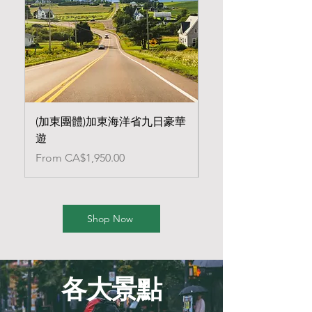
(加東團體)加東海洋省九日豪華
(加東團體)加東翠湖
遊
遊
Sale Price
Sale Price
From
CA$1,950.00
From
Shop Now
​各大景點