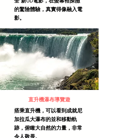
全 新6D電影，在螢幕裡探險
的驚險體驗，真實得像融入電
影。
直升機瀑布導覽遊
搭乘直升機，可以看到成就尼
加拉瓜⼤瀑布的並和移動軌
跡，俯瞰⼤⾃然的⼒量，非常
令⼈敬畏。