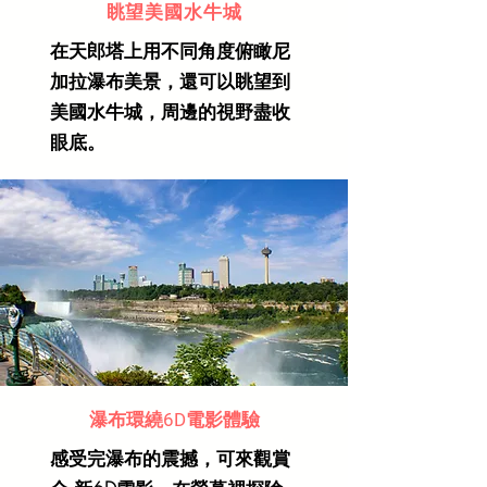
眺望美國水⽜城
在天郎塔上⽤不同⾓度俯瞰尼
加拉瀑布美景，還可以眺望到
美國⽔⽜城，周邊的視野盡收
眼底。
瀑布環繞6D電影體驗
感受完瀑布的震撼，可來觀賞