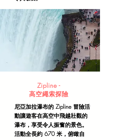
Zipline -
高空​繩索探險
尼亞加拉瀑布的 Zipline 冒險活
動讓遊客在高空中飛越壯觀的
瀑布，享受令人振奮的景色。
活動全長約 670 米，俯瞰自