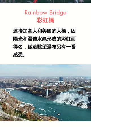
Rainbow Bridge
彩虹橋
連接加拿⼤和美國的⼤橋，因
陽光和瀑佈⽔氣形成的彩虹⽽
得名，從這眺望瀑布另有⼀番
感受。