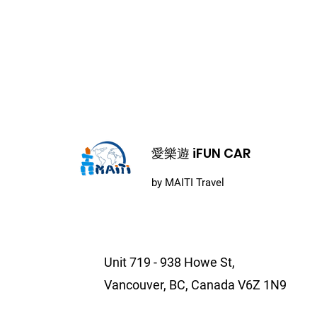
​愛樂遊 iFUN CAR
by MAITI Travel
Unit 719 - 938 Howe St,
Vancouver, BC, Canada V6Z 1N9