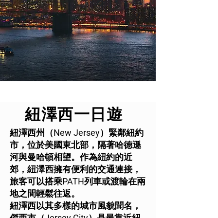
​紐澤西一日遊
紐澤西州（New Jersey）緊鄰紐約
市，位於美國東北部，隔著哈德遜
河與曼哈頓相望。作為紐約的近
郊，紐澤西擁有便利的交通連接，
旅客可以搭乘PATH列車或渡輪在兩
地之間輕鬆往返。
紐澤西以其多樣的城市風貌聞名，
傑西市（Jersey City）是最靠近紐