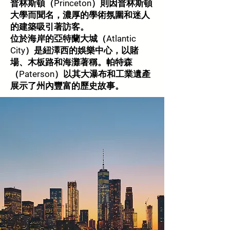
普林斯頓（Princeton）則因普林斯頓
大學而聞名，濃厚的學術氛圍和迷人
的建築吸引著訪客。
位於海岸的亞特蘭大城（Atlantic
City）是紐澤西的娛樂中心，以賭
場、木板路和海灘著稱。帕特森
（Paterson）以其大瀑布和工業遺產
展示了州內豐富的歷史故事。