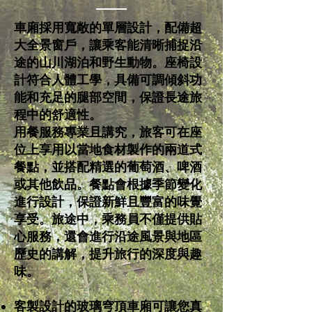
車廂採用寬敞的單層設計，配備超
大全景窗戶，讓乘客能清晰捕捉沿
途的山川湖泊和野生動物。座椅設
計符合人體工學，具備可調傾斜功
能和充足的腿部空間，保證長途旅
程中的舒適性。
用餐服務專業且講究，旅客可在座
位上享用以當地食材製作的兩道式
餐點，並搭配精選的葡萄酒、啤酒
或其他飲品。餐點會根據季節變化
進行設計，保證新鮮且豐富的味覺
享受。旅途中，乘務員不僅提供貼
心服務，還會進行沿途風景與地區
歷史的講解，提升旅行的深度與趣
味。
客製設計的玻璃穹頂車廂可讓您真