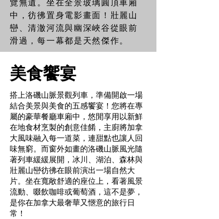
覽無遺。坐在全景玻璃圓頂車廂
中，彷彿置身電影畫面！壯麗山
巒、清澈河流與幽深峽谷從眼前
滑過，每一幕都是天然傑作。
美食饗宴
搭上洛磯山脈景觀列車，準備開啟一場
結合美景與美食的五感饗宴！您將在專
屬的豪華餐廳車廂中，悠閒享用以新鮮
在地食材烹製的創意佳餚，主廚將加拿
大風味融入每一道菜，連甜點也讓人回
味無窮。而窗外如畫的洛磯山脈風光隨
著列車緩緩展開，冰川、湖泊、森林與
壯麗山巒彷彿在眼前演出一場自然大
片。坐在寬敞舒適的座位上，看著風景
流動、啜飲咖啡或葡萄酒，這不是夢，
是你在加拿大最奢華又愜意的旅行日
常！