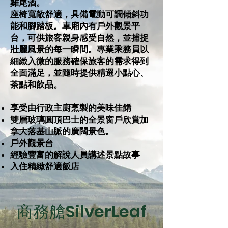
雞尾酒。
座椅寬敞舒適，具備電動可調傾斜功
能和腳踏板。車廂內有戶外觀景平
台，可供旅客親身感受自然，並捕捉
壯麗風景的每一瞬間。專業乘務員以
細緻入微的服務確保旅客的需求得到
全面滿足，並隨時提供精選小點心、
茶點和飲品。
享受由行政主廚烹製的美味佳餚
​雙層玻璃圓頂巴士的全景窗戶欣賞加
拿大落基山脈的廣闊景色。
​戶外觀景台
​經驗豐富的解說人員講述景點故事
​入住精緻舒適飯店
商務艙SilverLeaf