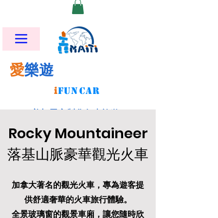
愛
樂遊
i
FU
N
CAR
美加墨客製化包車旅遊
Rocky Mountaineer
落基山脈豪華觀光火車
加拿大著名的觀光火車，專為遊客提
供舒適奢華的火車旅行體驗。
全景玻璃窗的觀景車廂，讓您隨時欣