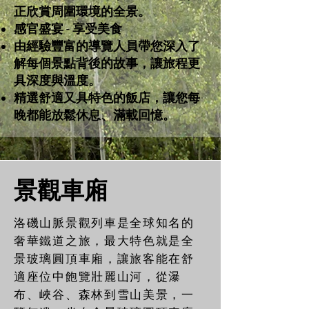
正欣賞周圍環境的全景。
​感官盛宴 - 享受美食
由經驗豐富的導覽人員帶您深入了
解每個景點背後的故事，讓旅程更
具深度與溫度。
精選舒適又具特色的飯店，讓您每
晚都能放鬆休息、滿載回憶。
景觀車廂
洛磯山脈景觀列車是全球知名的
奢華鐵道之旅，最大特色就是全
景玻璃圓頂車廂，讓旅客能在舒
適座位中飽覽壯麗山河，從瀑
布、峽谷、森林到雪山美景，一