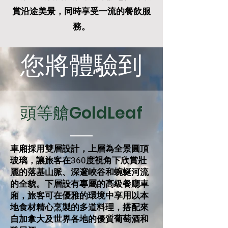
賞沿途美景，同時享受一流的餐飲服
務。
您將體驗到
頭等艙GoldLeaf
車廂採用雙層設計，上層為全景圓頂
玻璃，讓旅客在360度視角下欣賞壯
麗的落基山脈、深邃峽谷和蜿蜒河流
的全貌。下層設有專屬的高級餐廳車
廂，旅客可在優雅的環境中享用以本
地食材精心烹製的多道料理，搭配來
自加拿大及世界各地的優質葡萄酒和