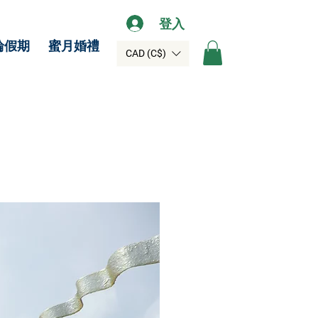
登入
輪假期
蜜月婚禮
CAD (C$)