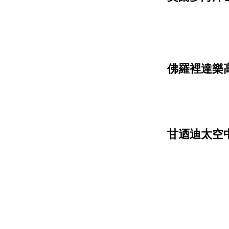
佛羅裡達樂高樂園
甘迺迪太空中心 