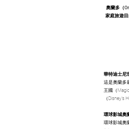
奧蘭多（O
家庭旅遊目
華特迪士尼世界度
這是奧蘭多
王國（Magi
（Disney
環球影城奧蘭多（U
環球影城奧蘭多由