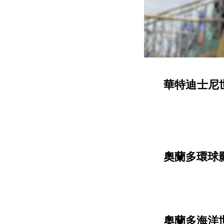
華特迪士尼世界®
奧蘭多環球影城度假
奧蘭多海洋世界 