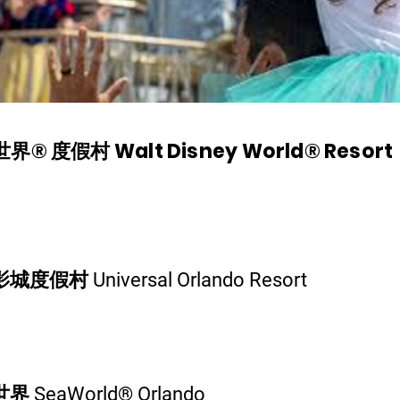
 度假村 Walt Disney World® Resort
村 Universal Orlando Resort
SeaWorld® Orlando