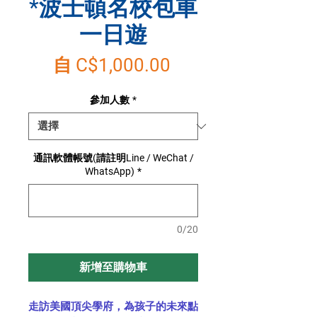
*波士頓名校包車
一日遊
促
自
C$1,000.00
銷
參加人數
*
價
格
通訊軟體帳號(請註明Line / WeChat /
WhatsApp)
*
0/20
新增至購物車
走訪美國頂尖學府，為孩子的未來點