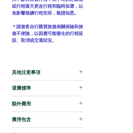
或行程當天更改行程和臨時加選，以
免影響後續行程安排，敬請知悉。
＊請遊客自行購買旅遊相關保險和旅
遊不便險，以因應可能發生的行程延
誤、取消或交通狀況。
其他注意事項
此行程搭配車款無法收納大件
退費標準
行李，每位乘客僅可攜帶 1 件
手提行李，請勿攜帶大型行
所選日期 32 天（含）之前取
額外費用
李。
消，收取手續費 20%
因加拿大法律規定，兒童須使
所選日期 21 ~ 31 天之間取
超時費用:
用兒童座椅，下單時請務必確
費用包含
消，收取手續費 50%
包車服務一天以 10 小時為準，基
實填寫兒童身高及人數。
所選日期 8 ~ 20 天之間取消，
於安全考量，一天最多服務時數為
交通