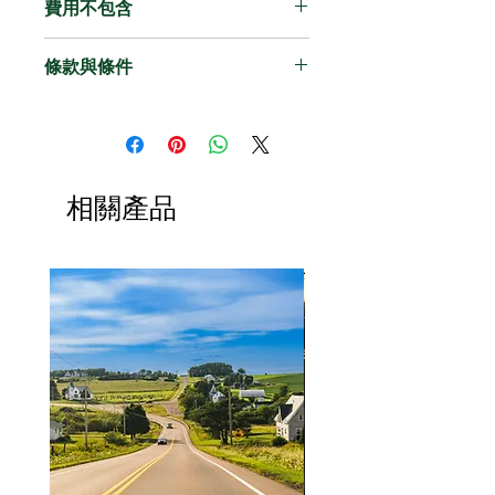
請務必於訂購時確實填寫護照
收取手續費 75%
費用不包含
12 小時。 如有超時情況，每輛車
司機兼導遊
英文姓名、E-mail、當地可聯繫
所選日期 0 ~ 7 天之間取消，
每增加 1 小時須於現場支付
停車費
餐費
電話或通訊軟體聯絡方式
收取手續費 100%
USD$100，以此類推。
條款與條件
過路費
稅金
（Line / WeChat /
經典行程內景點
個人消費
WhatsApp）。
請注意，
Majesty International
嬰兒座椅 / 兒童座椅:
過橋費
保險
如旅客因個人原因 (無旅行證
Travel Inc.
（「
MAITI
」）根據以
根據加拿大法規，18 公斤以下幼
隧道費用
以上未提及消費
件、遲到、生病、意外等因素)
下條款和條件提供本網站
童需使用幼兒座椅，兒童身高
商用車一台
自費行程（行程當日支付）
於旅途中退出或末能參加行程
（
ifuncar.com
以及透過該網站向
145CM 以下需使用兒童輔助座
相關產品
嬰兒座椅 / 兒童座椅（安裝費
內任何行程，恕不退費賠償，
您提供的服務，
MAITI
可能會不時
椅。 如有兒童座椅需求請於訂單
和清潔費 USD $10）
敬請知悉。
更改或更新這些條款和條件）本網
備註並提供兒童人數及身高，當地
超時費用（每 1 小時
行程表和時間僅供參考，如遇
站使用條款協議（「協議」）的任
供應商將會回覆是否可提供，如有
USD$100）
景點臨時關門、節假日休息、
何變更將在發布後立即生效，您應
提供將會收取安裝費和清潔費USD
超出免費接送範圍區域（請提
交通或天氣等不可抗力因素
定期查看本協議，以確保您了解最
$10在行程結束時和小費同時收
前告知）
下，導遊會依實際情況調整順
新的使用條款和條件。
協定
.
取。 如旅客未提出需求則需自行
小費USD$12/位/天 (最低$80/
序或以其他景點代替以保證行
如果您不同意本協議中規定的所有
攜帶，若未自行攜帶，工作人員有
天)
程的豐富性，恕不另行通知，
條款和條件（包括透過引用納入的
權拒絕提供服務，且不因此而退
敬請知悉。
任何協議和政策），您無權使用
費。
景點停留時間因實際狀況有所
MAITI
網站或
MAITI
服務。
更動或增減，活動項目將依天
1.
使用者陳述與保證