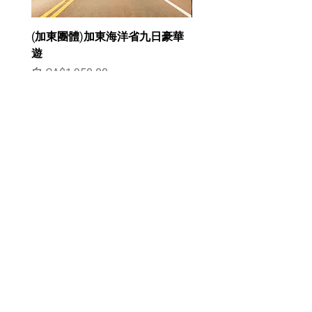
氣條件許可進行。
您聲明並保證：
實際回程時間可能因當日交通
(a)
您已達到造訪
MAITI
網站所在
(加東團體)加東海洋省九日豪華
(加東團體)加東翠湖山6
狀況延長，建議旅客勿於當天
省
/
州的法定成年年齡；
遊
促銷價格
自
CA$1,550.00
安排其他行程或訂購當天班機
(b)
您能夠簽訂具有法律約束力的
促銷價格
自
CA$1,950.00
以免因此耽誤，下訂前請務必
合約；
留意。
(c)
您提交給
MAITI
網站和
/
或
新增至購物車
同行人若有行動不方便者需提
MAITI
的所有資訊均真實、準確；
前告知，以利安排相關需求。
(d)
您將保持您的聯絡資訊以及您
本公司保有行程更改權利
發佈到
MAITI
網站的所有資訊均
此行程須搭乘卑詩渡輪，若指
為最新；
定日期船班已滿，客服會建議
(e)
您對
MAITI
網站的使用不會
更改至其他可預訂日期。若必
違反任何省、州或聯邦法律或法
須指定日期，需到現場候位，
規；
​愛樂遊 iFUN CAR
直至到可登上的出發渡輪（如
(f)
您不會發布或連結到虛假、不
by MAITI Travel
行程超時將會有超時費用產
準確、誤導、誹謗、叛逆、色情、
生）。
露骨、猥褻、褻瀆、淫穢、暴力或
Unit 719 - 938 Howe St,
NO SHOW不設退費
其他令人反感的內容（由
MAITI
Vancouver, BC, Canada V6Z 1N9
自行決定）
）；
(g)
您不會散佈或發布垃圾郵件、