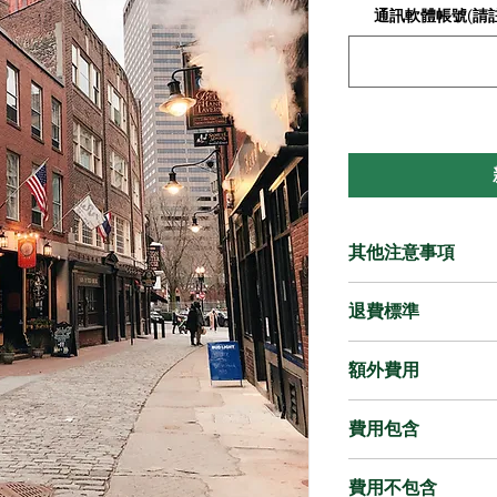
通訊軟體帳號(請註明Lin
其他注意事項
此行程搭配車款
退費標準
僅可攜帶 1 
因加拿大法律規
所選日期 32
額外費用
單時請務必確實
20%
請務必於訂購時
所選日期 21 ~
超時費用:
mail、當地
費用包含
50%
包車服務一天以 1
（Line / WeCha
所選日期 8 ~ 
天最多服務時數為 
交通
如旅客因個人原
所選日期 0 ~ 
費用不包含
車每增加 1 小時須