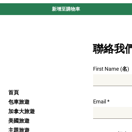
MAITI
網站是一個
售食品和飲料的平
新增至購物車
料的平台。
MAITI
或其他第三方的產
品質、食品安全、
意度。
MAITI
網站
任何特定餐廳、業
​聯絡我
案的建議。
MAITI
為
MAITI
出售食品
6.
帳戶
/
協議的終
First Name (名)
本協議（由
MAITI
效，直至終止。
您
隨時終止您的帳戶
首頁
送書面通知至
info@
Howe St, Vancouve
Email
包車旅遊
協議，
MAITI
可以
加拿大旅遊
議，或為方便起見
美國旅遊
下。
任何終止通知
中提供的電子郵件
主題旅遊