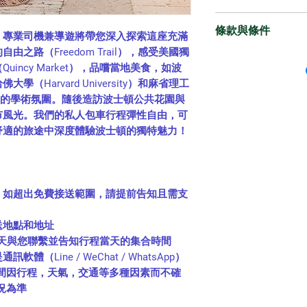
司機兼導遊
意外等因素) 
推。
停車費
餐費
何行程，恕不退
條款與條件
過路費
！專業司機兼導遊將帶您深入探索這座充滿
稅金
行程表和時間僅
嬰兒座椅 / 兒童座
經典行程內景點
之路（Freedom Trail），感受美國獨
個人消費
節假日休息、交
請注意，
Majesty In
根據加拿大法規，1
過橋費
incy Market），品嚐當地美食，如波
保險
導遊會依實際情
（「
MAITI
」）根
椅，兒童身高 14
隧道費用
Harvard University）和麻省理工
以上未提及消費
以保證行程的豐
（
ifuncar.com
以及
如有兒童座椅需求
商用車一台
的學術氛圍。隨後造訪波士頓公共花園與
自費行程（行程
悉。
MAITI
可能會不時
身高，當地供應商
市風光。我們的私人包車行程彈性自由，可
嬰兒座椅 / 
景點停留時間因
網站使用條款協議
將會收取安裝費和清
舒適的旅途中深度體驗波士頓的獨特魅力！
USD$10）
動項目將依天氣
布後立即生效，您
小費同時收取。 
超時費用（每 1 
實際回程時間可
解最新的使用條款
帶，若未自行攜帶
超出免費接送範
旅客勿於當天安
如果您不同意本協
且不因此而退費。
小費 USD $12/
免因此耽誤，下
括透過引用納入的
, 如超出免費接送範圍，請提前告知且需支
同行人若有行動
MAITI
網站或
MAIT
排相關需求。
1.
使用者陳述與保
送地點和地址
本公司保有行程
您聲明並保證：
 天與您聯繫並告知行程當天的集合時間
此行程須搭乘卑
(a)
您已達到造訪
M
Line / WeChat / WhatsApp）
滿，客服會建議
年齡；
間因行程，天氣，交通等多種因素而不確
須指定日期，需
(b)
您能夠簽訂具
況為準
出發渡輪（如行
(c)
您提交給
MAIT