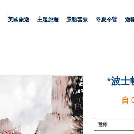
美國旅遊
主題旅遊
景點套票
冬夏令營
遊
*波士
自
選擇