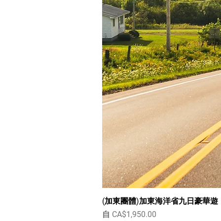
(加東團體)加東海洋省九日豪華遊
促銷價格
自
CA$1,950.00