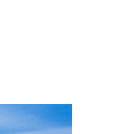
補償，包括作為轉介或被轉介的
方在
MAITI
網站上發布資訊；
操縱
MAITI
的費用、帳單、佣
構，或任何第三方的資訊或價
第三方提供您的
MAITI
密碼或帳
第三方存取您的
MAITI
帳戶、或
出售或以其他方式轉讓給任何第
何第三方的
MAITI
密碼或帳戶資
方的
MAITI
帳戶或在
MAITI
網
、反彙編、逆向工程或以其他
TI
網站中包含的或與之相關的任
不得複製、出售或商業利用
I
服務的任何方面；
和
議中規定的
MAITI
不時更新的條