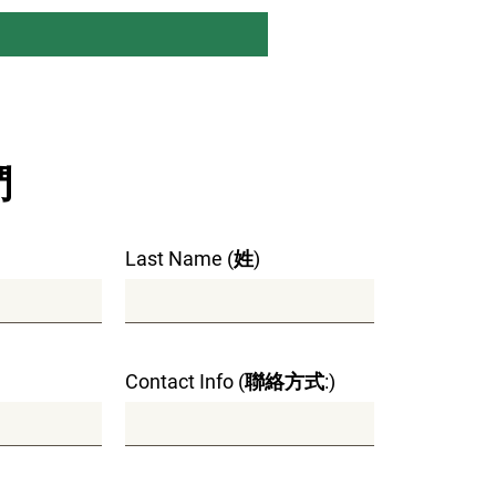
中介機構，為餐廳提供廣告和銷
台，也為顧客提供購買食品和飲
對透過
MAITI
網站提供的餐廳
品和服務不承擔任何責任，包括
承諾的交貨時間、價格或客戶滿
上的內容不應解釋為
MAITI
對
務、產品或服務、用途或行動方
們
網站上的任何內容均不應被解釋
或飲料的要約。
止
Last Name (姓)
依本協議不時修改）將持續有
可以按照
MAITI
網站上的說明
，或至少提前
14
天向
MAITI
發
maiti.ca, Suite 719 - 938
r, BC V6Z 1N9
。
如果您違反本
Contact Info (聯絡方式:)
立即終止您的帳戶和
/
或本協
，在提前
14
天通知您的情況
將發送至您在提交的聯絡資訊
地址（您有責任保持此類資訊最