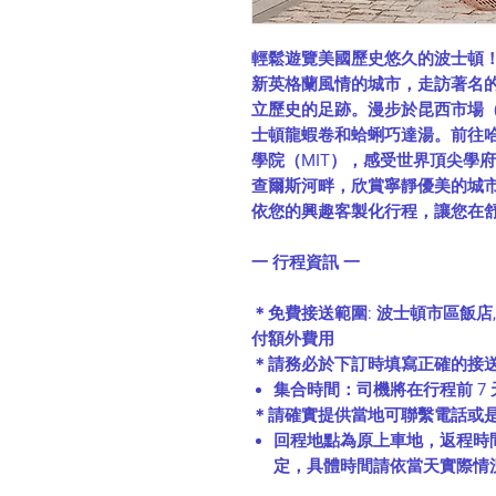
輕鬆遊覽美國歷史悠久的波士頓
新英格蘭風情的城市，走訪著名的自由
立歷史的足跡。漫步於昆西市場（Qu
士頓龍蝦卷和蛤蜊巧達湯。前往哈佛大學（
學院
（MIT）
，感受世界頂尖學府
查爾斯河畔，欣賞寧靜優美的城
依您的興趣客製化行程，讓您在
一 行程資訊 一
＊免費接送範圍: 波士頓市區飯店
付額外費用
＊請務必於下訂時填寫正確的接
集合時間：司機將在行程前 7
＊請確實提供當地可聯繫電話或是通訊軟體（
回程地點為原上車地，返程時
定，具體時間請依當天實際情