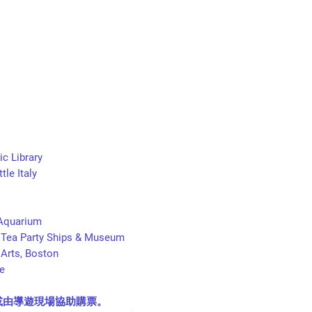
生）。
真實、準確；
NO SHOW不設
(d)
您將保持您的
站的所有資訊均為
(e)
您對
MAITI
網
聯邦法律或法規；
(f)
您不會發布或
謗、叛逆、色情、
或其他令人反感的
）；
Library
(g)
您不會散佈或
e Italy
或惡意程式碼或訊
統自動使用，不會
網路或伺服器或造
quarium
以其他方式將
MAI
Party Ships & Museum
自行決定）；
ts, Boston
(h)
您不會發布圖
e
何其他尺寸過大的
(i)
您不會接受第
或由導遊現場協助購票。