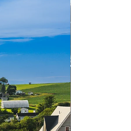
站上發布的內容（「貢獻」）承
在
MAITI
網站上發布貢獻，您
正確這樣做所需的所有權利，且
人的智慧財產權（包括版權、商
密）。
您承認並同意，您全權
獻相關的所有適用法律（包括智
）。
站發布貢獻，您特此同意您授予
、全球性的、不可撤銷的、永久
再許可的許可，以使用、修改、
品、公開展示、以任何形式或任
分發貢獻，並且您特此放棄您可
獻相關的任何精神權利。
ITI
不對
MAITI
網站其他使用者
並且透過使用
MAITI
網站，您可
、不準確或其他令人反感的貢