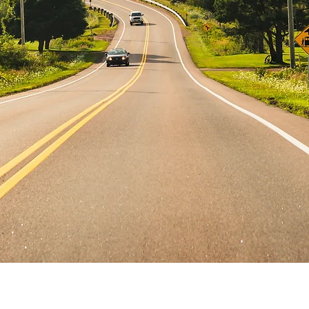
MAITI
保留權利但
站是否違反本協議
協議的任何人採取
向執法機構舉報；
拒絕、限制存取或
行的範圍內）任何
策的貢獻或其任何
不限於通知或承擔
其他方式停用所有
造成負擔的文件和
議的使用者的帳戶
站，旨在保護
MAI
進
MAITI
網站和
MA
4.
密碼
當您在
MAITI
網站
要求您提供密碼。
您的密碼和帳戶的
快速瀏覽
5. MAITI
不對餐廳