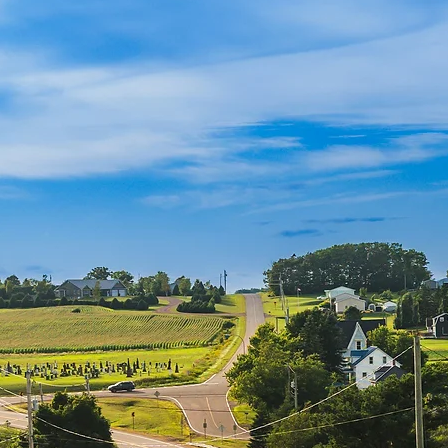
2.
貢獻
您對您在
MAITI
網
擔全部責任。
透過
聲明並保證您擁有
該貢獻不侵犯任何
標、專利或商業機
負責遵守與您的貢
慧財產權和廣告法
如果您向
MAITI
網
MAITI
非排他性的
的、免版稅的、可
複製、創建衍生作
何媒體出售和
/
或
能擁有的與此類貢
您瞭解並同意，
MA
貢獻的內容負責，
能會接觸到攻擊性
獻。
3.
網站管理