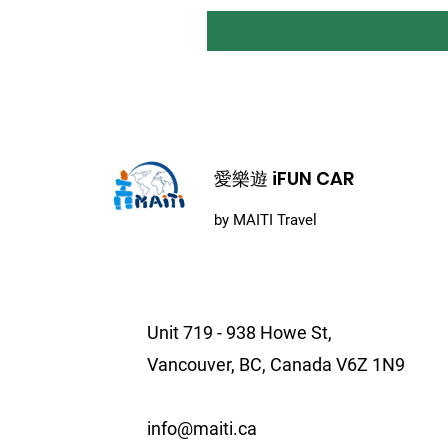
​愛樂遊 iFUN CAR
by MAITI Travel
Unit 719 - 938 Howe St,
Vancouver, BC, Canada V6Z 1N9
info@maiti.ca