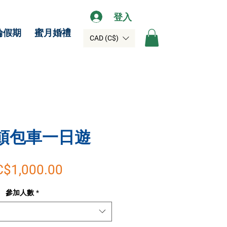
登入
輪假期
蜜月婚禮
CAD (C$)
頓包車一日遊
促
C$1,000.00
銷
參加人數
*
價
格