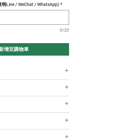
e / WeChat / WhatsApp)
*
0/20
新增至購物車
無法收納大件行李，每位乘客
件手提行李，請勿攜帶大型行李。
定，兒童須使用兒童座椅，下
 天（含）之前取消，收取手續費
填寫兒童身高及人數。
確實填寫護照英文姓名、E-
 31 天之間取消，收取手續費
可聯繫電話或通訊軟體聯絡方式
0 小時為準，基於安全考量，一
t / WhatsApp）。
20 天之間取消，收取手續費 75%
12 小時。 如有超時情況，每輛
因 (無旅行證件、遲到、生病、
7 天之間取消，收取手續費 100%
於現場支付 USD$100，以此類