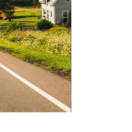
沒有義務：
(a)
監控
MAITI
網
；
(b)
對
MAITI
自行判斷違反本
適當的法律行動，包括但不限於
(c) MAITI
可自行決定且不限於
可用性、刪除或停用（在技術可
可能違反本協議或任何
MAITI
政
部分；
(d) MAITI
可自行決定且
責任，從
MAITI
網站中刪除或以
過大或以任何方式對
MAITI
網站
內容；
(e)
暫停或終止違反本協
；
(f)
以其他方式管理
MAITI
網
TI
和其他人的權利和財產，並促
ITI
服務的正常運作。
上建立
MAITI
帳戶時，系統會
您必須對您的密碼保密，並對
所有使用負責。
(加東團體)加東翠湖山6日深
的食物負責。
促銷價格
自
CA$1,550.00