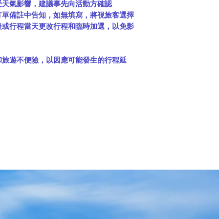
MAITI
服務提供的
受天氣影響，建議事先向活動方確認
交換，或代表第三
訂單備註中告知，如無填寫，將視旅客選擇
(j)
您不得規避或
後或行程當天更改行程和臨時加選，以免影
金、推薦或獎勵結
格；
(k)
您不會向任何
和旅遊不便險，以因應可能發生的行程延
戶資訊、允許任何
將您的
MAITI
帳戶
三方；
(l)
您不會使用任
訊、存取任何第三
站上冒充第三方；
(m)
您不得反編譯
方式試圖發現
MAI
何原始程式碼，也
MAITI
網站或
MAIT
(n)
您將遵守本協
款和條件。