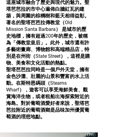
這座城市融合了歷史與現代的魅力。聖
塔芭芭拉的市中心遍佈白牆紅瓦的建
築，與周圍的棕櫚樹和藍天相得益彰。
著名的聖塔芭芭拉傳教堂（Old
Mission Santa Barbara） 是城市的歷
史地標，擁有超過200年的歷史，被稱
為「傳教堂皇后」。此外，城市還有許
多藝術畫廊、博物館和高端精品店，特
別是在州街（State Street），這裡是購
物、美食和文化活動的熱點。
聖塔芭芭拉同時是一個戶外天堂，擁有
金色沙灘、壯麗的山景和豐富的水上活
動。在斯特恩碼頭（Stearns
Wharf），遊客可以享受海鮮美食、觀
賞海洋生物，或者租船出海探索附近的
海島。對於葡萄酒愛好者來說，聖塔芭
芭拉附近的葡萄酒鄉是品味加州優質葡
萄酒的理想地點。