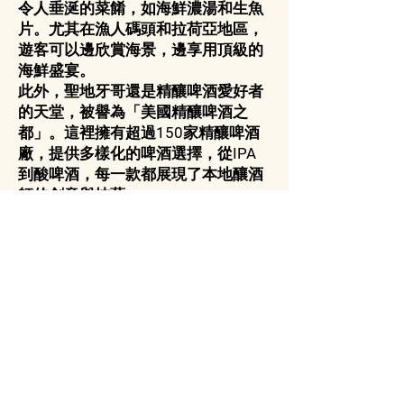
令人垂涎的菜餚，如海鮮濃湯和生魚
片。尤其在漁人碼頭和拉荷亞地區，
遊客可以邊欣賞海景，邊享用頂級的
海鮮盛宴。
此外，聖地牙哥還是精釀啤酒愛好者
的天堂，被譽為「美國精釀啤酒之
都」。這裡擁有超過150家精釀啤酒
廠，提供多樣化的啤酒選擇，從IPA
到酸啤酒，每一款都展現了本地釀酒
師的創意與技藝。
當地的農產品市場和餐廳也反映了健
康飲食的風潮，強調有機、可持續的
食材。許多餐廳和咖啡館提供融合全
球風味的創意料理，滿足不同飲食需
求，從素食到無麩質選項一應俱全。
聖地牙哥的飲食文化不僅是一場味蕾
的饗宴，還是一種生活方式的體現，
讓人品嚐到這座城市多元而充滿活力
的靈魂。