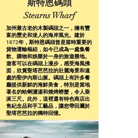
斯特恩碼頭
Stearns Wharf
加州最古老的木製碼頭之一，擁有豐
富的歷史和迷人的海岸風光。建於
1872年，斯特恩碼頭曾是當時重要的
貨物運輸樞紐，如今已成為一處集餐
飲、購物和娛樂於一身的旅遊勝地。
遊客可以在碼頭上漫步，感受海風拂
面，欣賞聖塔芭芭拉的壯麗海景和遠
處的聖伊內斯山脈。碼頭上有許多餐
廳提供新鮮的海鮮美食，特別是當地
著名的蛤蜊濃湯和燒烤螃蟹，令人垂
涎三尺。此外，這裡還有特色商店出
售紀念品和手工藝品，讓您帶回屬於
聖塔芭芭拉的獨特回憶。