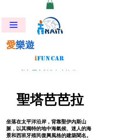
愛
樂遊
i
FU
N
CAR
美加墨客製化包車旅遊
​聖塔芭芭拉
坐落在太平洋沿岸，背靠聖伊內斯山
脈，以其獨特的地中海氣候、迷人的海
景和西班牙殖民復興風格的建築聞名。