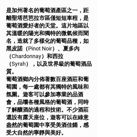
是加州著名的葡萄酒產區之一，距
離聖塔芭芭拉市區僅短短車程，是
葡萄酒愛好者的天堂。這片地區以
其溫暖的陽光和獨特的微氣候而聞
名，造就了多樣化的葡萄品種，如
黑皮諾（Pinot Noir）、夏多內
（Chardonnay）和西拉
（Syrah），以及世界級的葡萄酒品
質。
葡萄酒鄉內分佈著數百座酒莊和葡
萄園，每一處都有其獨特的風味和
氛圍。遊客可以參加專業的品酒
會，品嚐各種風格的葡萄酒，同時
了解釀酒的過程和技術。不少酒莊
還設有露天座位，遊客可以在綠意
盎然的葡萄園中享受美酒佳餚，感
受大自然的寧靜與美好。