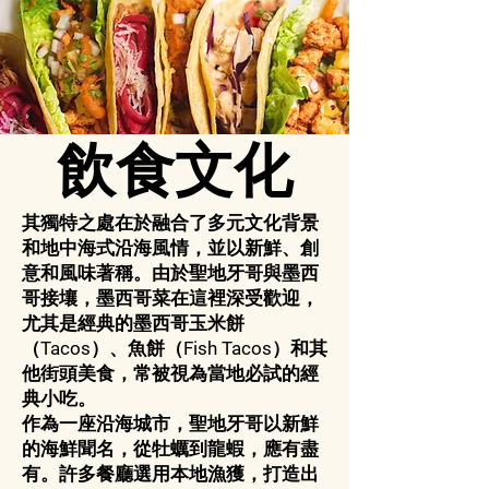
飲食文化
其獨特之處在於融合了多元文化背景
和地中海式沿海風情，並以新鮮、創
意和風味著稱。由於聖地牙哥與墨西
哥接壤，墨西哥菜在這裡深受歡迎，
尤其是經典的墨西哥玉米餅
（Tacos）、魚餅（Fish Tacos）和其
他街頭美食，常被視為當地必試的經
典小吃。
作為一座沿海城市，聖地牙哥以新鮮
的海鮮聞名，從牡蠣到龍蝦，應有盡
有。許多餐廳選用本地漁獲，打造出